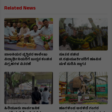
Related News
ಬಾಲಕಿಯರ ವೃತ್ತಿಪರ ಕಾಲೇಜು
ನೂತನ ಸಚಿವ
ವಿದ್ಯಾರ್ಥಿನಿಯರಿಗೆ ಬುದ್ದನ ಕಂಚಿನ
ಟಿ.ರಘುಮೂರ್ತಿವರಿಗೆ ಹೂವಿನ
ವಿಗ್ರಹಗಳ ವಿತರಣೆ
ಮಳೆ ಸುರಿಸಿ ಸ್ವಾಗತ
ಹಿರಿಯೂರು ಸಾರ್ವಜನಿಕ
ಹೂಗಳಿಂದ ಅರಳಿದೆ ಗಂಗರ