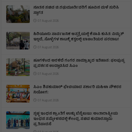
ನೂತನ ಸಚಿವ ಟಿ.ರಘುಮೂರ್ತಿವರಿಗೆ ಹೂವಿನ ಮಳೆ ಸುರಿಸಿ
ಸ್ವಾಗತ
07 August 2026
ಹಿರಿಯೂರು ಸಾರ್ವಜನಿಕ ಆಸ್ಪತ್ರೆಯಲ್ಲಿ ಕೆನಾಪಿ ಕುಸಿತ: ವಿದ್ಯುತ್‌
ಇಲ್ಲದೆ, ಸೊಳ್ಳೆಗಳ ಕಾಟಕ್ಕೆ ಕತ್ತಲಲ್ಲಿ ಬಾಣಂತಿಯರ ಪರದಾಟ!
07 August 2026
ಹೂಗಳಿಂದ ಅರಳಿದೆ ಗಂಗರ ಸಾಮ್ರಾಜ್ಯದ ಇತಿಹಾಸ: ಫಲಪುಷ್ಪ
ಪ್ರದರ್ಶನ ಉದ್ಘಾಟಿಸಿದ ಸಿಎಂ
07 August 2026
ಸಿಎಂ ಶಿವಕುಮಾರ್‌ ಭೇಟಿಯಾದ ಸರ್ಕಾರಿ ಮಹಿಳಾ ನೌಕರರ
ನಿಯೋಗ:
07 August 2026
ಸ್ವಚ್ಛ ಇಂಧನ ಕ್ರಾಂತಿಗೆ ಉಕ್ಕು ಬೆನ್ನೆಲುಬು: ಅಂತಾರಾಷ್ಟ್ರೀಯ
ಇಂಧನ ಸಮ್ಮೇಳನದಲ್ಲಿ ಕೇಂದ್ರ ಸಚಿವ ಕುಮಾರಸ್ವಾಮಿ
ಪ್ರತಿಪಾದನೆ