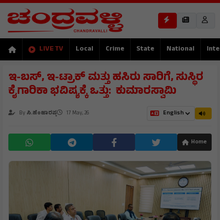
LIVE TV
Local
Crime
State
National
Inte
ಇ-ಬಸ್, ಇ-ಟ್ರಾಕ್ ಮತ್ತು ಹಸಿರು ಸಾರಿಗೆ, ಸುಸ್ಥಿರ
ಕೈಗಾರಿಕಾ ಭವಿಷ್ಯಕ್ಕೆ ಒತ್ತು: ಕುಮಾರಸ್ವಾಮಿ
By
ಸಿ.ಹೆಂಜಾರಪ್ಪ
17 May, 26
Home