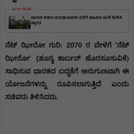
ALSO READ
ನೂತನ ಸಚಿವ ಟಿ.ರಘುಮೂರ್ತಿವರಿಗೆ ಹೂವಿನ ಮಳೆ ಸುರಿಸಿ
ಸ್ವಾಗತ
2070
'
​ನೆಟ್ ಝೀರೋ ಗುರಿ:
ರ ವೇಳೆಗೆ
ನೆಟ್
' (
ಝೀರೋ
ಶೂನ್ಯ ಕಾರ್ಬನ್ ಹೊರಸೂಸುವಿಕೆ)
ಸಾಧಿಸುವ ಭಾರತದ ಬದ್ಧತೆಗೆ ಅನುಗುಣವಾಗಿ ಈ
ಯೋಜನೆಗಳನ್ನು ರೂಪಿಸಲಾಗುತ್ತಿದೆ ಎಂದು
ಸಚಿವರು ತಿಳಿಸಿದರು.