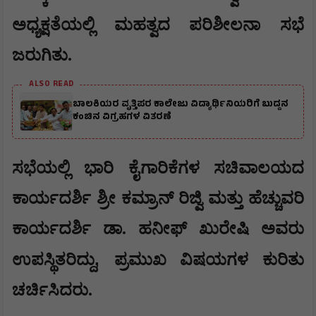
ಅಧ್ಯಕ್ಷತೆಯಲ್ಲಿ ಮಹತ್ವದ ಪರಿಶೀಲನಾ ಸಭೆ
ಜರುಗಿತು.
ALSO READ
ಬಾಲಕಿಯರ ವೃತ್ತಿಪರ ಕಾಲೇಜು ವಿದ್ಯಾರ್ಥಿನಿಯರಿಗೆ ಬುದ್ದನ
ಕಂಚಿನ ವಿಗ್ರಹಗಳ ವಿತರಣೆ
​ಸಭೆಯಲ್ಲಿ ಭಾರಿ ಕೈಗಾರಿಕೆಗಳ ಸಚಿವಾಲಯದ
ಕಾರ್ಯದರ್ಶಿ ಶ್ರೀ ಕಮ್ರಾನ್ ರಿಜ್ವಿ ಮತ್ತು ಹೆಚ್ಚುವರಿ
ಕಾರ್ಯದರ್ಶಿ ಡಾ. ಹನೀಫ್ ಖುರೇಷಿ ಅವರು
,
ಉಪಸ್ಥಿತರಿದ್ದು
ಪ್ರಮುಖ ವಿಷಯಗಳ ಕುರಿತು
ಚರ್ಚಿಸಿದರು.