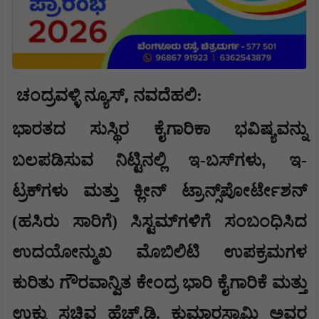
,
ಚಂದ್ರವಳ್ಳಿ ನ್ಯೂಸ್
ನವದೆಹಲಿ:
ಭಾರತದ ಸುಸ್ಥಿರ ಕೈಗಾರಿಕಾ ಭವಿಷ್ಯವನ್ನು
,
ಬಲಪಡಿಸುವ ನಿಟ್ಟಿನಲ್ಲಿ ಇ-ಬಸ್‌ಗಳು
ಇ-
ಟ್ರಕ್‌ಗಳು ಮತ್ತು ಕ್ಲೀನ್ ಟ್ರಾನ್ಸ್‌ಪೋರ್ಟೇಶನ್
(ಹಸಿರು ಸಾರಿಗೆ) ಸಿಸ್ಟಮ್‌ಗಳಿಗೆ ಸಂಬಂಧಿಸಿದ
ಉದಯೋನ್ಮುಖ ಮೊಬಿಲಿಟಿ ಉಪಕ್ರಮಗಳ
ಕುರಿತು ಗೌರವಾನ್ವಿತ ಕೇಂದ್ರ ಭಾರಿ ಕೈಗಾರಿಕೆ ಮತ್ತು
ಉಕ್ಕು ಸಚಿವ ಹೆಚ್.ಡಿ. ಕುಮಾರಸ್ವಾಮಿ ಅವರ