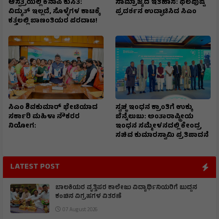
ಆಸ್ಪತ್ರೆಯಲ್ಲಿ ಕೆನಾಪಿ ಕುಸಿತ:
ಸಾಮ್ರಾಜ್ಯದ ಇತಿಹಾಸ: ಫಲಪುಷ್ಪ
ವಿದ್ಯುತ್‌ ಇಲ್ಲದೆ, ಸೊಳ್ಳೆಗಳ ಕಾಟಕ್ಕೆ
ಪ್ರದರ್ಶನ ಉದ್ಘಾಟಿಸಿದ ಸಿಎಂ
ಕತ್ತಲಲ್ಲಿ ಬಾಣಂತಿಯರ ಪರದಾಟ!
ಸಿಎಂ ಶಿವಕುಮಾರ್‌ ಭೇಟಿಯಾದ
ಸ್ವಚ್ಛ ಇಂಧನ ಕ್ರಾಂತಿಗೆ ಉಕ್ಕು
ಸರ್ಕಾರಿ ಮಹಿಳಾ ನೌಕರರ
ಬೆನ್ನೆಲುಬು: ಅಂತಾರಾಷ್ಟ್ರೀಯ
ನಿಯೋಗ:
ಇಂಧನ ಸಮ್ಮೇಳನದಲ್ಲಿ ಕೇಂದ್ರ
ಸಚಿವ ಕುಮಾರಸ್ವಾಮಿ ಪ್ರತಿಪಾದನೆ
LATEST POST
ಬಾಲಕಿಯರ ವೃತ್ತಿಪರ ಕಾಲೇಜು ವಿದ್ಯಾರ್ಥಿನಿಯರಿಗೆ ಬುದ್ದನ
ಕಂಚಿನ ವಿಗ್ರಹಗಳ ವಿತರಣೆ
07 August 2026